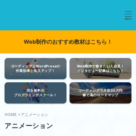
Web制作のおすすめ教材はこちら！
コーディングとWordPressの
Web制作で稼ぎたい人必見！
作業効率と収入アップ！
インタビュー記事はこちら！
完全無料の
コーディングで月収30万円
プログラミングスクール！
稼ぐ為のロードマップ
HOME
>
アニメーション
アニメーション