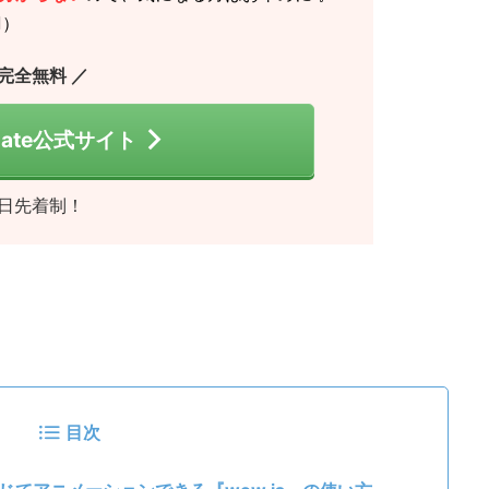
️）
 完全無料 ／
 Gate公式サイト
日先着制！
目次