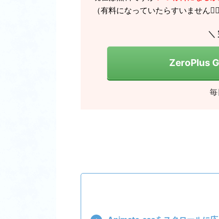
（有料になっていたらすいません🙇‍♂
＼
ZeroPlus
毎