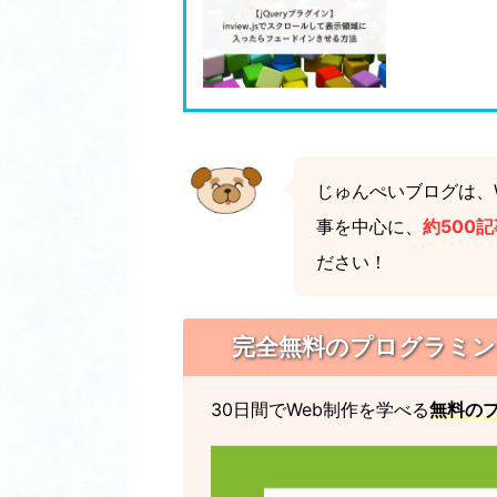
じゅんぺいブログは、W
事を中心に、
約500記
ださい！
完全無料のプログラミングス
30日間でWeb制作を学べる
無料の