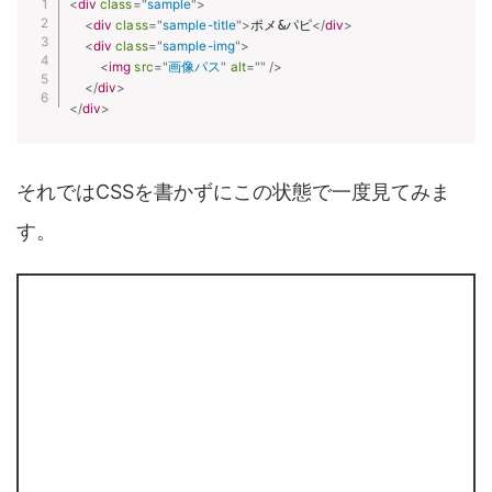
<
div
class
=
"
sample
"
>
<
div
class
=
"
sample-title
"
>
ポメ&パピ
</
div
>
<
div
class
=
"
sample-img
"
>
<
img
src
=
"
画像パス
"
alt
=
"
"
/>
</
div
>
</
div
>
それではCSSを書かずにこの状態で一度見てみま
す。