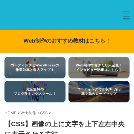
Web制作のおすすめ教材はこちら！
コーディングとWordPressの
Web制作で稼ぎたい人必見！
作業効率と収入アップ！
インタビュー記事はこちら！
完全無料の
コーディングで月収30万円
プログラミングスクール！
稼ぐ為のロードマップ
HOME
>
Web制作
>
CSS
>
【CSS】画像の上に文字を上下左右中央