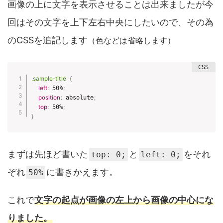
画像の上に文字を表示させることは出来ましたが今
回はその文字を上下左右中央にしたいので、その為
のCSSを追記します
（色などは省略します）
.sample-title
{
left
:
 50%
;
position
:
 absolute
;
top
:
 50%
;
}
まずは先ほど書いた
と
をそれ
top: 0;
left: 0;
ぞれ
に書きかえます。
50%
これで
文字の起点が画像の左上から画像の中心にな
りました。