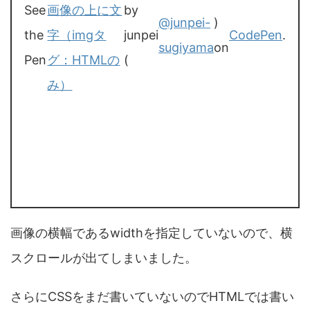
See
画像の上に文
by
@junpei-
)
the
字（imgタ
junpei
CodePen
.
sugiyama
on
Pen
グ：HTMLの
(
み）
画像の横幅であるwidthを指定していないので、横
スクロールが出てしまいました。
さらにCSSをまだ書いていないのでHTMLでは書い