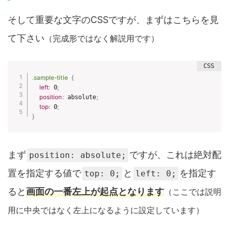
そして重要な文字のCSSですが、まずはこちらを見
て下さい
（完成形ではなく解説用です）
.sample-title
{
left
:
 0
;
position
:
 absolute
;
top
:
 0
;
}
まず
ですが、これは絶対配
position: absolute;
置を指定する値で
と
を指定す
top: 0;
left: 0;
ると
画面の一番左上が起点となります
（ここでは説明
用に中央ではなく左上になるように設定しています）