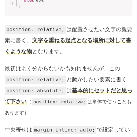
width
:
 80%
;
}
は配置させたい文字の親要
position: relative;
素に書く、
文字
を重ねる起点となる場所に対して書
くような物
となります。
最初はよく分からないかも知れませんが、この
と動かしたい要素に書く
position: relative;
は
基本的にセットだと思っ
position: absolute;
て下さい
（
は単体で使うことも
position: relative;
あります）
中央寄せは
で設定してい
margin-inline: auto;