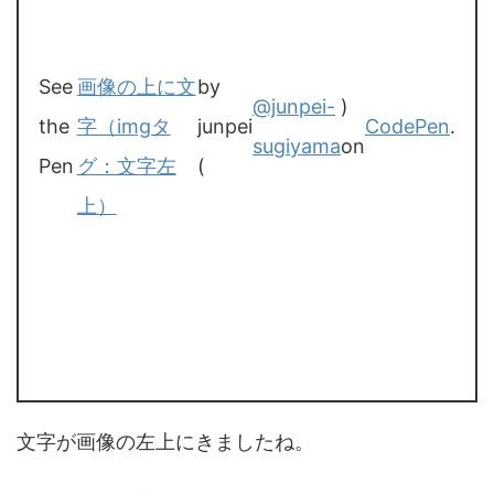
See
画像の上に文
by
@junpei-
)
the
字（imgタ
junpei
CodePen
.
sugiyama
on
Pen
グ：文字左
(
上）
文字が画像の左上にきましたね。