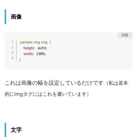
画像
.sample-img img
{
height
:
 auto
;
width
:
 100%
;
}
これは画像の幅を設定しているだけです
（私は基本
的にimgタグにはこれを書いています）
文字