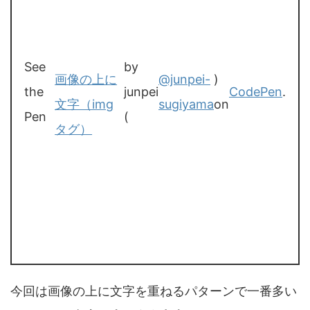
See
by
画像の上に
@junpei-
)
the
junpei
CodePen
.
文字（img
sugiyama
on
Pen
(
タグ）
今回は画像の上に文字を重ねるパターンで一番多い