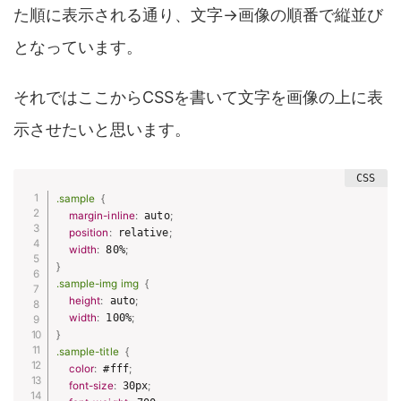
た順に表示される通り、文字→画像の順番で縦並び
となっています。
それではここからCSSを書いて文字を画像の上に表
示させたいと思います。
.sample
{
margin-inline
:
 auto
;
position
:
 relative
;
width
:
 80%
;
}
.sample-img img
{
height
:
 auto
;
width
:
 100%
;
}
.sample-title
{
color
:
 #fff
;
font-size
:
 30px
;