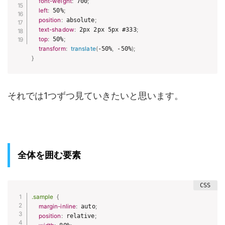
font-weight
:
 700
;
left
:
 50%
;
position
:
 absolute
;
text-shadow
:
 2px 2px 5px #333
;
top
:
 50%
;
transform
:
translate
(
-50%
,
 -50%
)
;
}
それでは1つずつ見ていきたいと思います。
全体を囲む要素
.sample
{
margin-inline
:
 auto
;
position
:
 relative
;