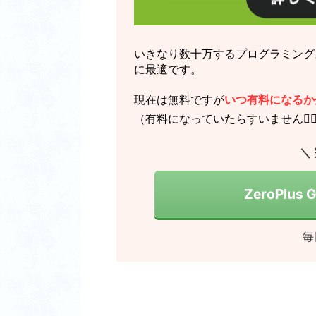
いきなり数十万するプログラミング
に最適です。
現在は無料ですが
いつ有料になるか
（有料になっていたらすいません🙇‍♂
＼
ZeroPlus
毎