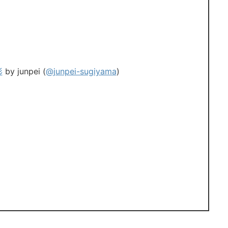
形
by junpei (
@junpei-sugiyama
)