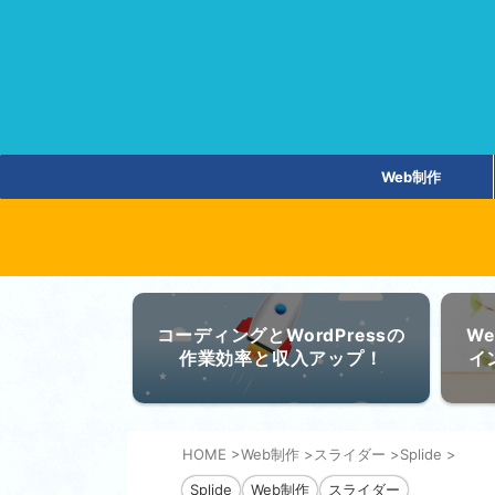
Web制作
コーディングとWordPressの
W
作業効率と収入アップ！
イ
HOME
>
Web制作
>
スライダー
>
Splide
>
Splide
Web制作
スライダー