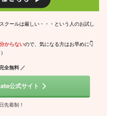
スクールは厳しい・・・という人のお試し
分からない
ので、気になる方はお早めに👇
️）
 完全無料 ／
 Gate公式サイト
日先着制！