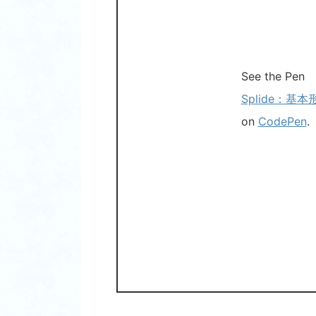
See the Pen
Splide：基本
on
CodePen
.