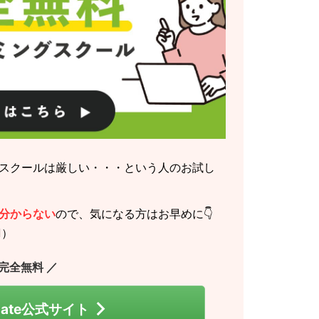
スクールは厳しい・・・という人のお試し
分からない
ので、気になる方はお早めに👇
️）
 完全無料 ／
 Gate公式サイト