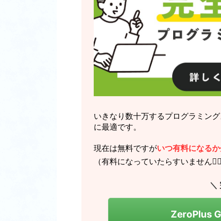
いきなり数十万するプログラミング
に最適です。
現在は無料ですが
いつ有料になるか
（有料になっていたらすいません🙇‍♂
＼
ZeroPlus