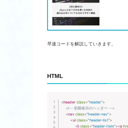
早速コードを解説していきます。
HTML
<
header
class
=
"
header
"
>
<!-- 初期表示のヘッダー -->
<
nav
class
=
"
header-nav
"
>
<
ul
class
=
"
header-list
"
>
<
li
class
=
"
header-item
"
>
<
a
hr