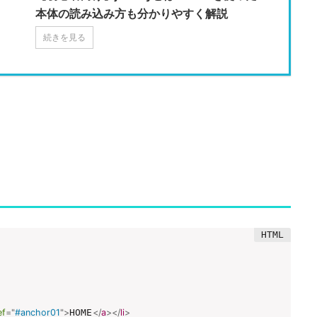
本体の読み込み方も分かりやすく解説
続きを見る
ef
=
"
#anchor01
"
>
HOME
</
a
>
</
li
>