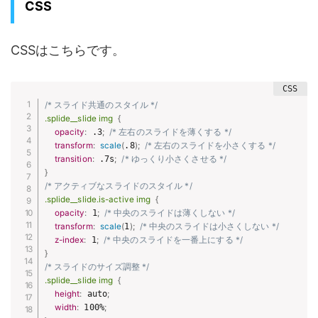
CSS
CSSはこちらです。
/* スライド共通のスタイル */
.splide__slide img
{
opacity
:
 .3
;
/* 左右のスライドを薄くする */
transform
:
scale
(
.8
)
;
/* 左右のスライドを小さくする */
transition
:
 .7s
;
/* ゆっくり小さくさせる */
}
/* アクティブなスライドのスタイル */
.splide__slide.is-active img
{
opacity
:
 1
;
/* 中央のスライドは薄くしない */
transform
:
scale
(
1
)
;
/* 中央のスライドは小さくしない */
z-index
:
 1
;
/* 中央のスライドを一番上にする */
}
/* スライドのサイズ調整 */
.splide__slide img
{
height
:
 auto
;
width
:
 100%
;