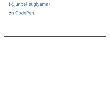
(
@junpei-sugiyama
)
on
CodePen
.