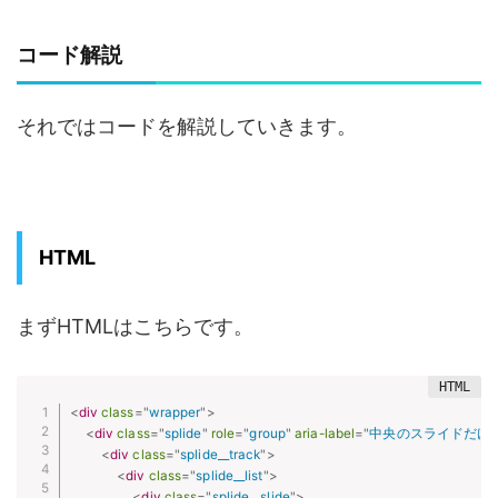
コード解説
それではコードを解説していきます。
HTML
まずHTMLはこちらです。
<
div
class
=
"
wrapper
"
>
<
div
class
=
"
splide
"
role
=
"
group
"
aria-label
=
"
中央のスライドだけ
<
div
class
=
"
splide__track
"
>
<
div
class
=
"
splide__list
"
>
<
div
class
=
"
splide__slide
"
>