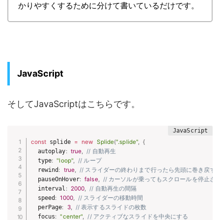
かりやすくするために分けて書いているだけです。
JavaScript
そしてJavaScriptはこちらです。
const
 splide 
=
new
Splide
(
".splide"
,
{
  autoplay
:
true
,
// 自動再生
  type
:
"loop"
,
// ループ
  rewind
:
true
,
// スライダーの終わりまで行ったら先頭に巻き戻す
  pauseOnHover
:
false
,
// カーソルが乗ってもスクロールを停止さ
  interval
:
2000
,
// 自動再生の間隔
  speed
:
1000
,
// スライダーの移動時間
  perPage
:
3
,
// 表示するスライドの枚数
  focus
:
"center"
,
// アクティブなスライドを中央にする