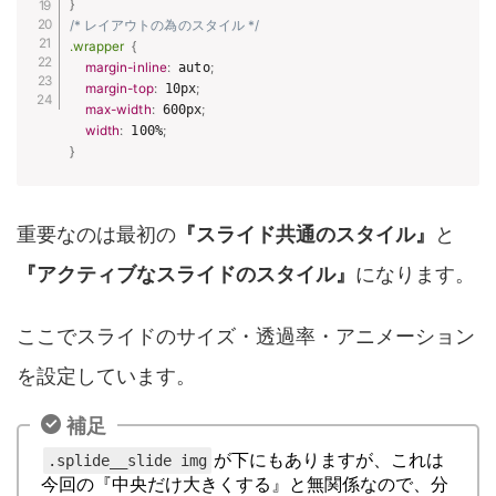
}
/* レイアウトの為のスタイル */
.wrapper
{
margin-inline
:
 auto
;
margin-top
:
 10px
;
max-width
:
 600px
;
width
:
 100%
;
}
重要なのは最初の
『スライド共通のスタイル』
と
『アクティブなスライドのスタイル』
になります。
ここでスライドのサイズ・透過率・アニメーション
を設定しています。
補足
が下にもありますが、これは
.splide__slide img
今回の『中央だけ大きくする』と無関係なので、分