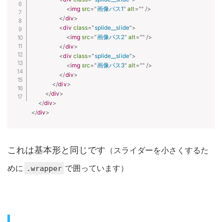
<
img
src
=
"
画像パス1
"
alt
=
"
"
/>
</
div
>
<
div
class
=
"
splide__slide
"
>
<
img
src
=
"
画像パス2
"
alt
=
"
"
/>
</
div
>
<
div
class
=
"
splide__slide
"
>
<
img
src
=
"
画像パス3
"
alt
=
"
"
/>
</
div
>
</
div
>
</
div
>
</
div
>
</
div
>
これは基本形と同じです
（スライダーを小さくするた
めに
で囲っています）
.wrapper