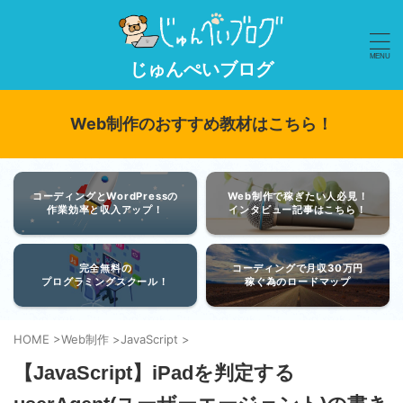
じゅんぺいブログ
Web制作のおすすめ教材はこちら！
コーディングとWordPressの
Web制作で稼ぎたい人必見！
作業効率と収入アップ！
インタビュー記事はこちら！
完全無料の
コーディングで月収30万円
プログラミングスクール！
稼ぐ為のロードマップ
HOME
>
Web制作
>
JavaScript
>
【JavaScript】iPadを判定する