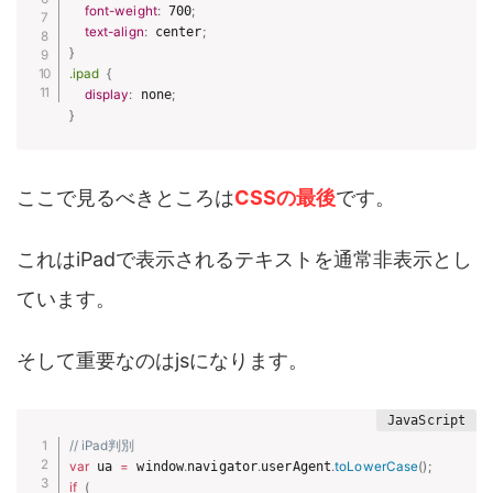
font-weight
:
 700
;
text-align
:
 center
;
}
.ipad
{
display
:
 none
;
}
ここで見るべきところは
CSSの最後
です。
これはiPadで表示されるテキストを通常非表示とし
ています。
そして重要なのはjsになります。
// iPad判別
var
 ua 
=
 window
.
navigator
.
userAgent
.
toLowerCase
(
)
;
if
(