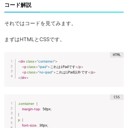
コード解説
それではコードを見てみます。
まずはHTMLとCSSです。
<
div
class
=
"
container
"
>
<
p
class
=
"
ipad
"
>
これはiPadです
</
p
>
<
p
class
=
"
no-ipad
"
>
これはiPad以外です
</
p
>
</
div
>
.container
{
margin-top
:
 50px
;
}
p
{
font-size
:
 30px
;