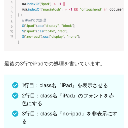
  ua
.
indexOf
(
"ipad"
)
>
-
1
||
(
ua
.
indexOf
(
"macintosh"
)
>
-
1
&&
"ontouchend"
in
 document
)
)
{
// iPadでの処理
$
(
".ipad"
)
.
css
(
"display"
,
"block"
)
;
$
(
".ipad"
)
.
css
(
"color"
,
"red"
)
;
$
(
".no-ipad"
)
.
css
(
"display"
,
"none"
)
;
}
最後の3行でiPadでの処理を書いています。
1行目：class名『iPad』を表示させる
2行目：class名『iPad』のフォントを赤
色にする
3行目：class名『no-ipad』を非表示にす
る