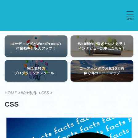
コーディングとWordPressの
Web制作で稼ぎたい人必見！
作業効率と収入アップ！
インタビュー記事はこちら！
完全無料の
コーディングで月収30万円
プログラミングスクール！
稼ぐ為のロードマップ
HOME
>
Web制作
>
CSS
>
CSS