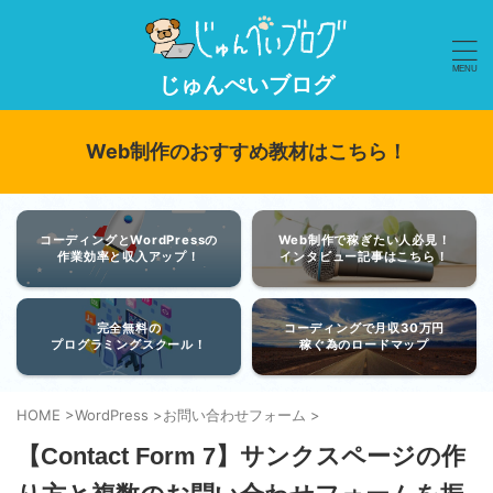
じゅんぺいブログ
Web制作のおすすめ教材はこちら！
コーディングとWordPressの
Web制作で稼ぎたい人必見！
作業効率と収入アップ！
インタビュー記事はこちら！
完全無料の
コーディングで月収30万円
プログラミングスクール！
稼ぐ為のロードマップ
HOME
>
WordPress
>
お問い合わせフォーム
>
【Contact Form 7】サンクスページの作