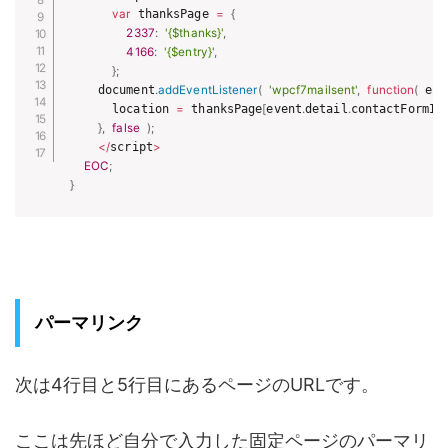
var
 thanksPage 
=
{
2337
:
'{$thanks}'
,
4166
:
'{$entry}'
,
}
;
     document
.
addEventListener
(
'wpcf7mailsent'
,
function
(
 eve
       location 
=
 thanksPage
[
event
.
detail
.
contactFormId
]
}
,
false
)
;
<
/
script
>
EOC
;
}
パーマリンク
次は4行目と5行目にあるページのURLです。
ここは先ほど自分で入力した固定ページのパーマリ