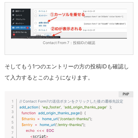
Contact From 7：投稿IDの確認
そしてもう1つのエントリーの方の投稿IDも確認し
て入力するとこのようになります。
// Contact Form7の送信ボタンをクリックした後の遷移先設定
add_action
(
'wp_footer'
,
'add_origin_thanks_page'
)
;
function
add_origin_thanks_page
(
)
{
$thanks
=
home_url
(
'/contact-thanks/'
)
;
$entry
=
home_url
(
'/entry-thanks/'
)
;
echo
<
<
<
EOC
<
script
>