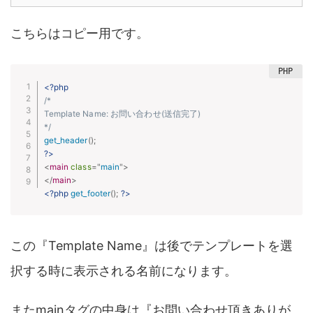
こちらはコピー用です。
<?php
/*

Template Name: お問い合わせ(送信完了)

*/
get_header
(
)
;
?>
<
main
class
=
"
main
"
>
</
main
>
<?php
get_footer
(
)
;
?>
この『Template Name』は後でテンプレートを選
択する時に表示される名前になります。
またmainタグの中身は『お問い合わせ頂きありが