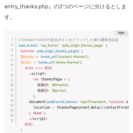
entry_thanks.php』の2つのページに分けるとしま
す。
// Contact Form7の送信ボタンをクリックした後の遷移先設定
add_action
(
'wp_footer'
,
'add_origin_thanks_page'
)
;
function
add_origin_thanks_page
(
)
{
$thanks
=
home_url
(
'/contact-thanks/'
)
;
$entry
=
home_url
(
'/entry-thanks/'
)
;
echo
<
<
<
EOC
<
script
>
var
 thanksPage 
=
{
         投稿
ID
:
'{$thanks}'
,
         投稿
ID
:
'{$entry}'
,
}
;
     document
.
addEventListener
(
'wpcf7mailsent'
,
function
(
 eve
       location 
=
 thanksPage
[
event
.
detail
.
contactFormId
]
}
,
false
)
;
<
/
script
>
EOC
;
}