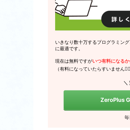
いきなり数十万するプログラミング
に最適です。
現在は無料ですが
いつ有料になるか
（有料になっていたらすいません🙇‍♂
＼
ZeroPlus
毎