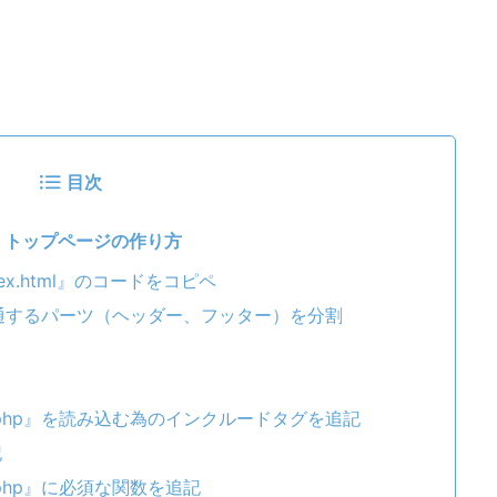
目次
マ：トップページの作り方
ndex.html』のコードをコピペ
』から共通するパーツ（ヘッダー、フッター）を分割
oter.php』を読み込む為のインクルードタグを追記
記
er.php』に必須な関数を追記