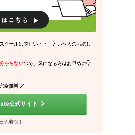
スクールは厳しい・・・という人のお試し
分からない
ので、気になる方はお早めに👇
️）
 完全無料 ／
 Gate公式サイト
日先着制！