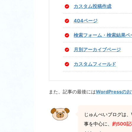
カスタム投稿作成
404ページ
検索フォーム・検索結果ペ
月別アーカイブページ
カスタムフィールド
また、記事の最後には
WordPress
じゅんぺいブログは、W
事を中心に、
約500記