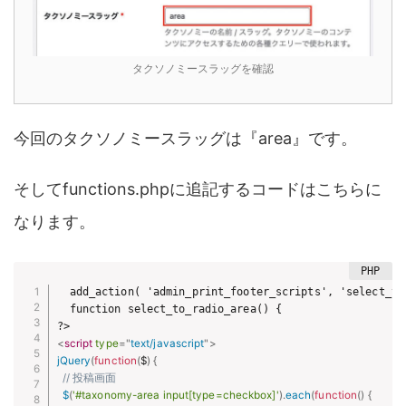
タクソノミースラッグを確認
今回のタクソノミースラッグは『area』です。
そしてfunctions.phpに追記するコードはこちらに
なります。
  add_action( 'admin_print_footer_scripts', 'select_to_
  function select_to_radio_area() {

<
script
type
=
"
text/javascript
"
>
jQuery
(
function
(
$
)
{
// 投稿画面
$
(
'#taxonomy-area input[type=checkbox]'
)
.
each
(
function
(
)
{