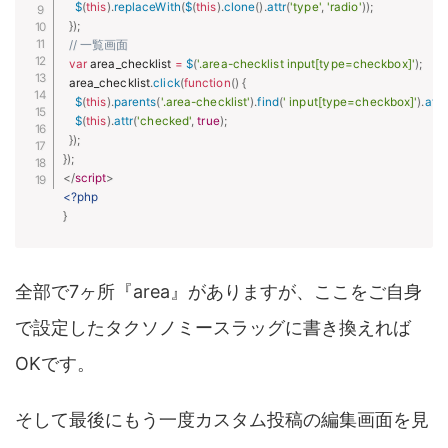
$
(
this
)
.
replaceWith
(
$
(
this
)
.
clone
(
)
.
attr
(
'type'
,
'radio'
)
)
;
}
)
;
// 一覧画面
var
 area_checklist 
=
$
(
'.area-checklist input[type=checkbox]'
)
;
  area_checklist
.
click
(
function
(
)
{
$
(
this
)
.
parents
(
'.area-checklist'
)
.
find
(
' input[type=checkbox]'
)
.
attr
$
(
this
)
.
attr
(
'checked'
,
true
)
;
}
)
;
}
)
;
</
script
>
<?php
}
全部で7ヶ所『area』がありますが、ここをご自身
で設定したタクソノミースラッグに書き換えれば
OKです。
そして最後にもう一度カスタム投稿の編集画面を見